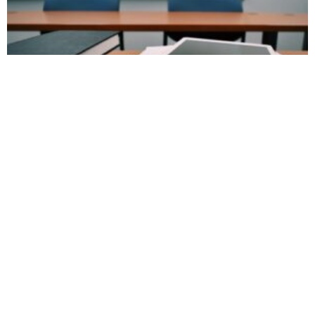
La orden ejecutiva de Trump exige que se
enseñe inteligencia artificial en las escuelas
Desde que la inteligencia artificial generativa irrumpió en escena
hace unos años, escuelas y educadores se han enfrentado a la
difícil cuestión de cómo abordar
Cómo sorprender en clase para fomentar
el aprendizaje
Imaginemos una niña del Paleolítico recogiendo frutos en el
bosque. De repente, escucha un ruido que le causa sorpresa.
Extrañada, su cerebro le pide que