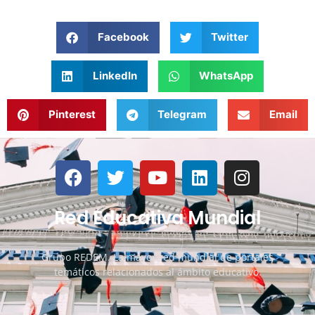
Facebook
Twitter
LinkedIn
WhatsApp
Pinterest
Telegram
Email
Red Educativa Mundial
Grupo REDEM. La mayor red mundial de portales
temáticos relacionados al ámbito educativo.