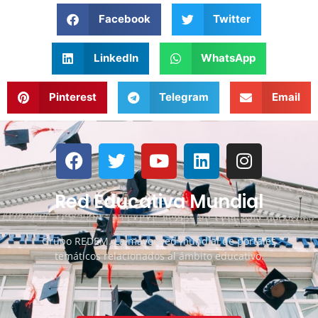
Facebook
Twitter
LinkedIn
WhatsApp
Pinterest
Telegram
Email
Red Educativa Mundial
Grupo REDEM. La mayor red mundial de portales
temáticos relacionados al ámbito educativo.