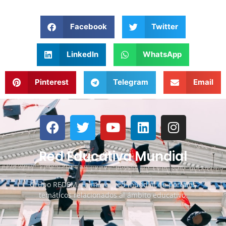
Facebook
Twitter
LinkedIn
WhatsApp
Pinterest
Telegram
Email
Red Educativa Mundial
Grupo REDEM. La mayor red mundial de portales
temáticos relacionados al ámbito educativo.