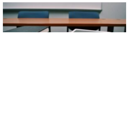
La orden ejecutiva de Trump exige que se
enseñe inteligencia artificial en las escuelas
Desde que la inteligencia artificial generativa irrumpió en escena
hace unos años, escuelas y educadores se han enfrentado a la
difícil cuestión de cómo abordar
Cómo sorprender en clase para fomentar
el aprendizaje
Imaginemos una niña del Paleolítico recogiendo frutos en el