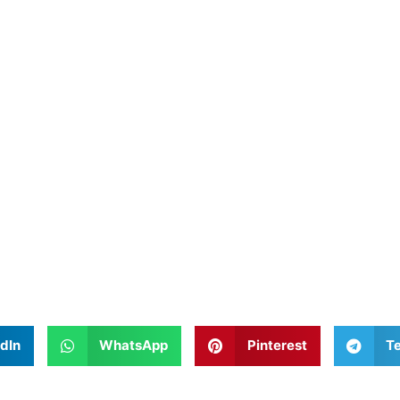
dIn
WhatsApp
Pinterest
T