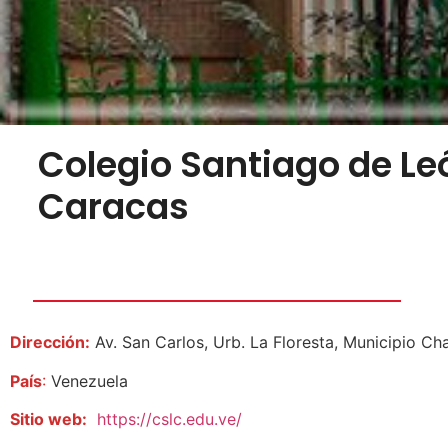
Colegio Santiago de Le
Caracas
Dirección:
Av. San Carlos, Urb. La Floresta, Municipio C
País
:
Venezuela
Sitio web:
https://cslc.edu.ve/