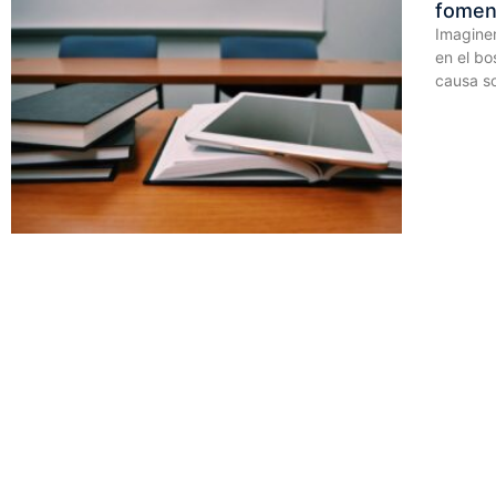
foment
Imaginem
en el bo
causa so
La orden ejecutiva de Trump exige que
se enseñe inteligencia artificial en las
escuelas
Desde que la inteligencia artificial generativa irrumpió
en escena hace unos años, escuelas y educadores se
han enfrentado a la difícil cuestión de cómo abordar