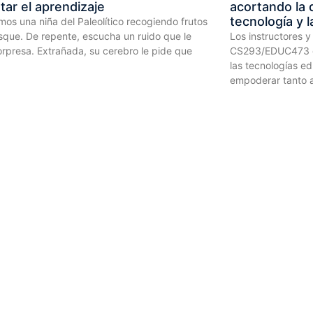
ar el aprendizaje
acortando la d
tecnología y 
os una niña del Paleolítico recogiendo frutos
sque. De repente, escucha un ruido que le
Los instructores y
rpresa. Extrañada, su cerebro le pide que
CS293/EDUC473 de
las tecnologías e
empoderar tanto a