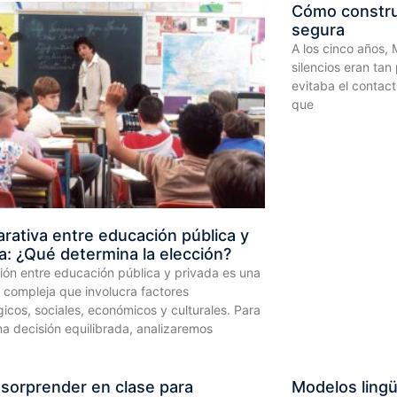
Cómo constru
segura
A los cinco años,
silencios eran ta
evitaba el contact
que
ativa entre educación pública y
a: ¿Qué determina la elección?
ión entre educación pública y privada es una
 compleja que involucra factores
cos, sociales, económicos y culturales. Para
a decisión equilibrada, analizaremos
sorprender en clase para
Modelos lingüí