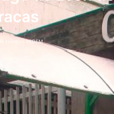
racas
 de colegios REDEM