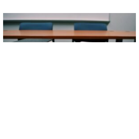
La orden ejecutiva de Trump exige que se
enseñe inteligencia artificial en las escuelas
Desde que la inteligencia artificial generativa irrumpió en escena
hace unos años, escuelas y educadores se han enfrentado a la
difícil cuestión de cómo abordar
Cómo sorprender en clase para fomentar