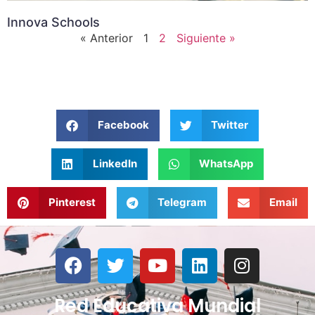
Innova Schools
« Anterior
1
2
Siguiente »
Facebook
Twitter
LinkedIn
WhatsApp
Pinterest
Telegram
Email
Red Educativa Mundial